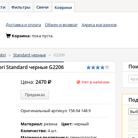
сти
Фильтры
Свечи
Коврики
Доставка и оплата
Обмен и возврат
Адреса магазинов
Корзина:
пока пуста.
bri
»
Standard черные
»
G2206
Пои
ri Standard черные G2206
Цена:
2470
Нет в наличии
Предзаказ
Под
Оригинальный артикул: 156 04 148 9
Материал:
резина
Цвет:
черный
Количество:
4 шт.
Материал подпятника:
термопластик