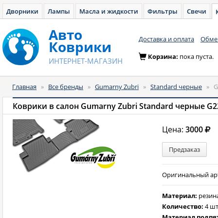
Дворники
Лампы
Масла и жидкости
Фильтры
Свечи
Авто
Доставка и оплата
Обмен
Коврики
Корзина:
пока пуста.
ИНТЕРНЕТ-МАГАЗИН
Главная
»
Все бренды
»
Gumarny Zubri
»
Standard черные
»
G
Коврики в салон Gumarny Zubri Standard черные G2
Цена:
3000
Предзаказ
Оригинальный арти
Материал:
резин
Количество:
4 шт
Материал подпя