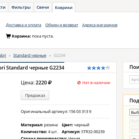
сти
Фильтры
Свечи
Коврики
Доставка и оплата
Обмен и возврат
Адреса магазинов
Корзина:
пока пуста.
bri
»
Standard черные
»
G2234
Пои
ri Standard черные G2234
Цена:
2220
Нет в наличии
Предзаказ
Под
Оригинальный артикул: 156 03 313 9
Материал:
резина
Цвет:
черный
Количество:
4 шт.
Артикул:
STR32-00239
Страна производства:
Чехия