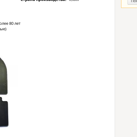
По
лее 80 лет
ые)