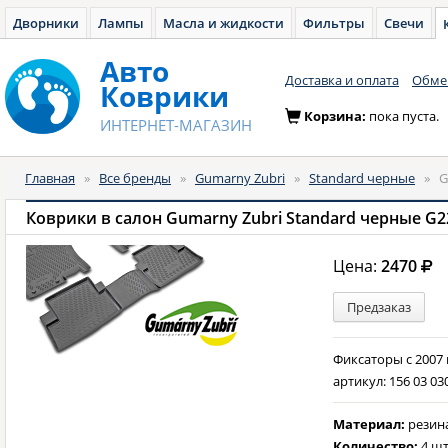
Дворники
Лампы
Масла и жидкости
Фильтры
Свечи
Авто
Доставка и оплата
Обмен
Коврики
Корзина:
пока пуста.
ИНТЕРНЕТ-МАГАЗИН
Главная
»
Все бренды
»
Gumarny Zubri
»
Standard черные
»
G
Коврики в салон Gumarny Zubri Standard черные G2
Цена:
2470
Предзаказ
Фиксаторы с 2007
артикул: 156 03 03
Материал:
резин
Количество:
4 шт