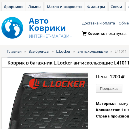
Дворники
Лампы
Масла и жидкости
Фильтры
Свечи
Авто
Доставка и оплата
Обмен
Коврики
Корзина:
пока пуста.
ИНТЕРНЕТ-МАГАЗИН
Главная
»
Все бренды
»
L.Locker
»
антискользящие
»
L41011
Коврик в багажник L.Locker антискользящие L4101
Цена:
1200
Предзаказ
Материал:
полиу
Количество:
1 шт
Страна произво