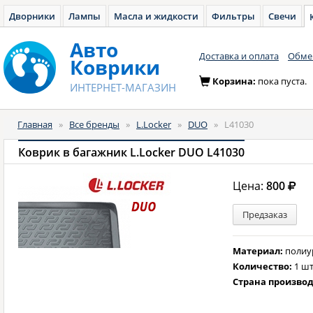
Дворники
Лампы
Масла и жидкости
Фильтры
Свечи
Авто
Доставка и оплата
Обмен
Коврики
Корзина:
пока пуста.
ИНТЕРНЕТ-МАГАЗИН
Главная
»
Все бренды
»
L.Locker
»
DUO
»
L41030
Коврик в багажник L.Locker DUO L41030
Цена:
800
Предзаказ
Материал:
полиу
Количество:
1 шт
Страна произво