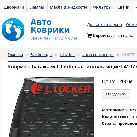
Дворники
Лампы
Масла и жидкости
Фильтры
Свечи
Авто
Доставка и оплата
Обмен
Коврики
Корзина:
пока пуста.
ИНТЕРНЕТ-МАГАЗИН
Главная
»
Все бренды
»
L.Locker
»
антискользящие
»
L41077
Коврик в багажник L.Locker антискользящие L4107
Цена:
1200
Предзаказ
Материал:
полиу
Количество:
1 шт
Страна произво