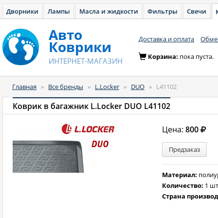
Дворники
Лампы
Масла и жидкости
Фильтры
Свечи
Авто
Доставка и оплата
Обмен
Коврики
Корзина:
пока пуста.
ИНТЕРНЕТ-МАГАЗИН
Главная
»
Все бренды
»
L.Locker
»
DUO
»
L41102
Коврик в багажник L.Locker DUO L41102
Цена:
800
Предзаказ
Материал:
полиу
Количество:
1 шт
Страна произво