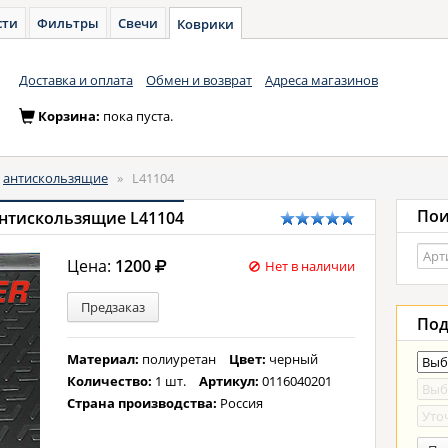
сти
Фильтры
Свечи
Коврики
Доставка и оплата
Обмен и возврат
Адреса магазинов
Корзина:
пока пуста.
антискользящие
»
L41104
Пои
антискользящие L41104
Цена:
1200
Нет в наличии
Предзаказ
Под
Материал:
полиуретан
Цвет:
черный
Количество:
1 шт.
Артикул:
0116040201
Страна производства:
Россия