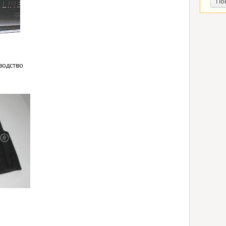
По
водство