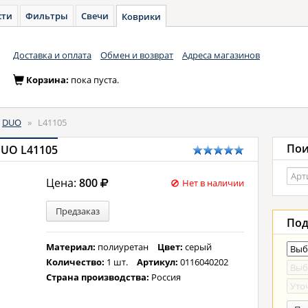
сти
Фильтры
Свечи
Коврики
Доставка и оплата
Обмен и возврат
Адреса магазинов
Корзина:
пока пуста.
DUO
»
L41105
Пои
DUO L41105
Цена:
800
Нет в наличии
Предзаказ
Под
Материал:
полиуретан
Цвет:
серый
Количество:
1 шт.
Артикул:
0116040202
Страна производства:
Россия