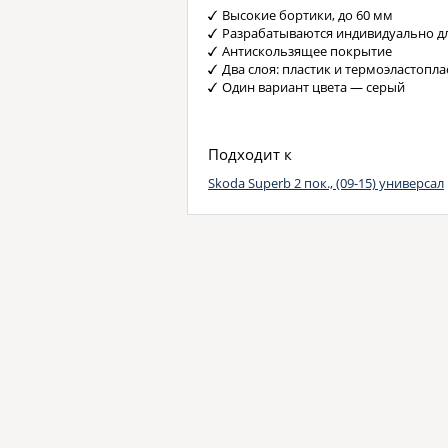
Высокие бортики, до 60 мм
Разрабатываются индивидуально д
Антискользящее покрытие
Два слоя: пластик и термоэластопла
Один вариант цвета — серый
Подходит к
Skoda Superb 2 пок., (09-15) универсал