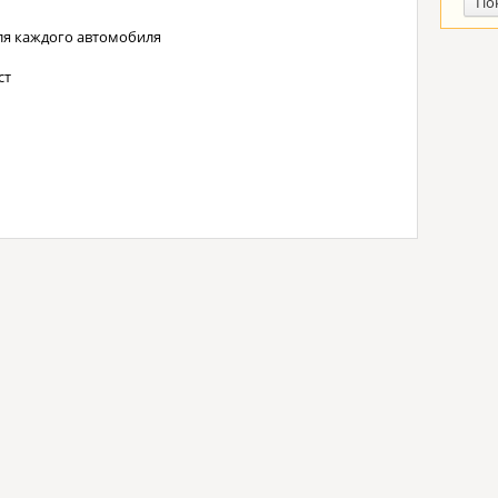
По
ля каждого автомобиля
ст