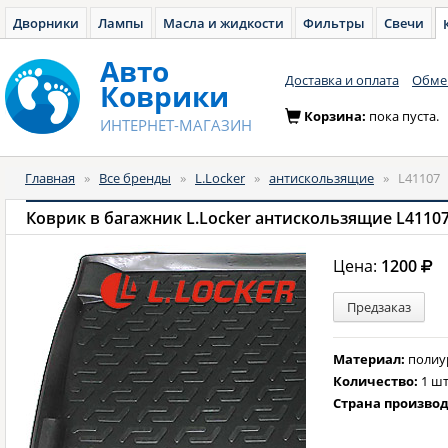
Дворники
Лампы
Масла и жидкости
Фильтры
Свечи
Авто
Доставка и оплата
Обмен
Коврики
Корзина:
пока пуста.
ИНТЕРНЕТ-МАГАЗИН
Главная
»
Все бренды
»
L.Locker
»
антискользящие
»
L41107
Коврик в багажник L.Locker антискользящие L4110
Цена:
1200
Предзаказ
Материал:
полиу
Количество:
1 шт
Страна произво