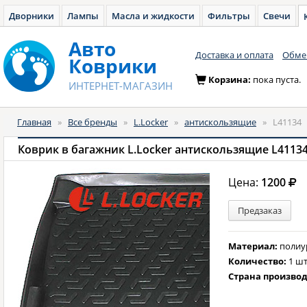
Дворники
Лампы
Масла и жидкости
Фильтры
Свечи
Авто
Доставка и оплата
Обмен
Коврики
Корзина:
пока пуста.
ИНТЕРНЕТ-МАГАЗИН
Главная
»
Все бренды
»
L.Locker
»
антискользящие
»
L41134
Коврик в багажник L.Locker антискользящие L4113
Цена:
1200
Предзаказ
Материал:
полиу
Количество:
1 шт
Страна произво