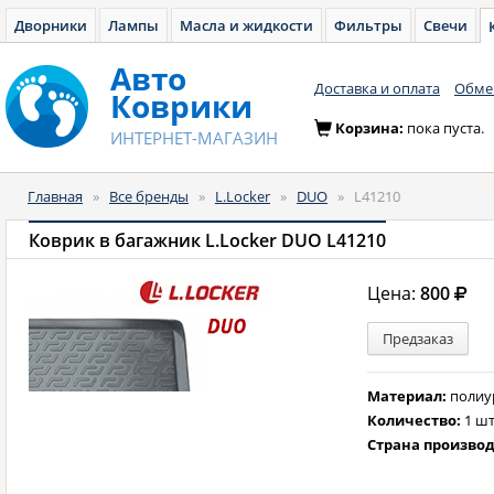
Дворники
Лампы
Масла и жидкости
Фильтры
Свечи
Авто
Доставка и оплата
Обмен
Коврики
Корзина:
пока пуста.
ИНТЕРНЕТ-МАГАЗИН
Главная
»
Все бренды
»
L.Locker
»
DUO
»
L41210
Коврик в багажник L.Locker DUO L41210
Цена:
800
Предзаказ
Материал:
полиу
Количество:
1 шт
Страна произво