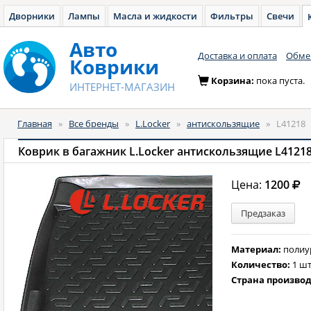
Дворники
Лампы
Масла и жидкости
Фильтры
Свечи
Авто
Доставка и оплата
Обмен
Коврики
Корзина:
пока пуста.
ИНТЕРНЕТ-МАГАЗИН
Главная
»
Все бренды
»
L.Locker
»
антискользящие
»
L41218
Коврик в багажник L.Locker антискользящие L4121
Цена:
1200
Предзаказ
Материал:
полиу
Количество:
1 шт
Страна произво