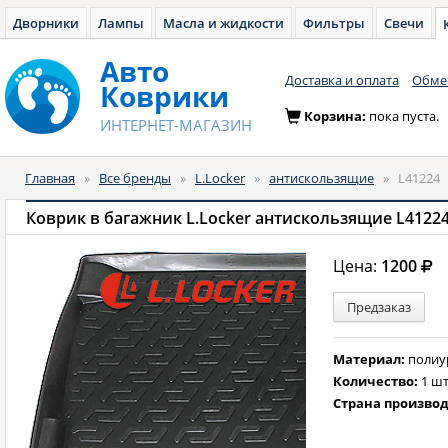
Дворники
Лампы
Масла и жидкости
Фильтры
Свечи
Авто
Доставка и оплата
Обмен
Коврики
Корзина:
пока пуста.
ИНТЕРНЕТ-МАГАЗИН
Главная
»
Все бренды
»
L.Locker
»
антискользящие
»
L41224
Коврик в багажник L.Locker антискользящие L4122
Цена:
1200
Предзаказ
Материал:
полиу
Количество:
1 шт
Страна произво