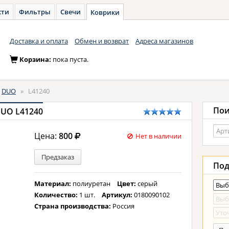
сти
Фильтры
Свечи
Коврики
Доставка и оплата
Обмен и возврат
Адреса магазинов
Корзина:
пока пуста.
DUO
»
L41240
Пои
DUO L41240
Цена:
800
Нет в наличии
Предзаказ
Под
Материал:
полиуретан
Цвет:
серый
Количество:
1 шт.
Артикул:
0180090102
Страна производства:
Россия