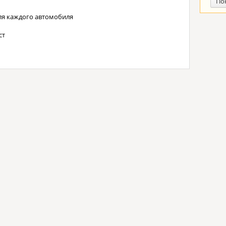
По
ля каждого автомобиля
ст