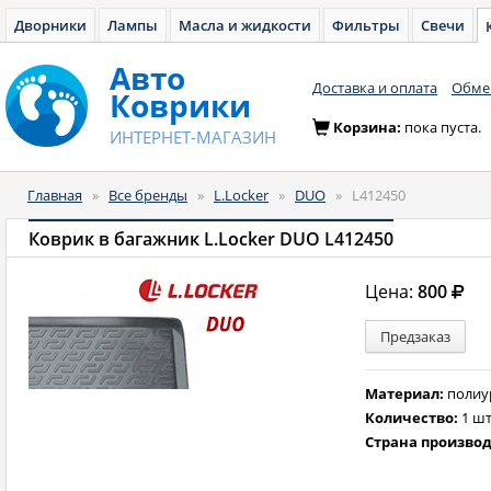
Дворники
Лампы
Масла и жидкости
Фильтры
Свечи
Авто
Доставка и оплата
Обмен
Коврики
Корзина:
пока пуста.
ИНТЕРНЕТ-МАГАЗИН
Главная
»
Все бренды
»
L.Locker
»
DUO
»
L412450
Коврик в багажник L.Locker DUO L412450
Цена:
800
Предзаказ
Материал:
полиу
Количество:
1 шт
Страна произво