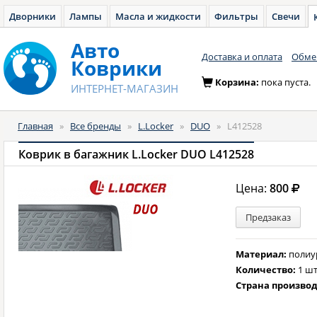
Дворники
Лампы
Масла и жидкости
Фильтры
Свечи
Авто
Доставка и оплата
Обмен
Коврики
Корзина:
пока пуста.
ИНТЕРНЕТ-МАГАЗИН
Главная
»
Все бренды
»
L.Locker
»
DUO
»
L412528
Коврик в багажник L.Locker DUO L412528
Цена:
800
Предзаказ
Материал:
полиу
Количество:
1 шт
Страна произво