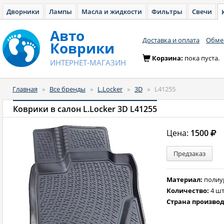
Дворники
Лампы
Масла и жидкости
Фильтры
Свечи
Авто
Доставка и оплата
Обмен
Коврики
Корзина:
пока пуста.
ИНТЕРНЕТ-МАГАЗИН
Главная
»
Все бренды
»
L.Locker
»
3D
»
L41255
Коврики в салон L.Locker 3D L41255
Цена:
1500
Предзаказ
Материал:
полиу
Количество:
4 шт
Страна произво