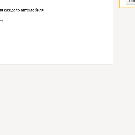
По
ля каждого автомобиля
ст