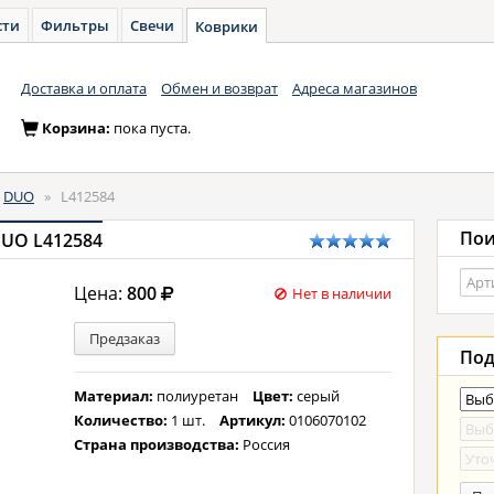
сти
Фильтры
Свечи
Коврики
Доставка и оплата
Обмен и возврат
Адреса магазинов
Корзина:
пока пуста.
DUO
»
L412584
Пои
DUO L412584
Цена:
800
Нет в наличии
Предзаказ
Под
Материал:
полиуретан
Цвет:
серый
Количество:
1 шт.
Артикул:
0106070102
Страна производства:
Россия