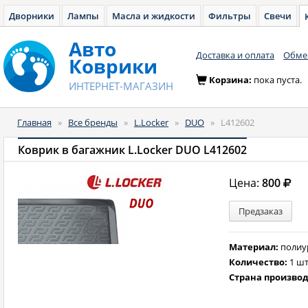
Дворники
Лампы
Масла и жидкости
Фильтры
Свечи
Авто
Доставка и оплата
Обмен
Коврики
Корзина:
пока пуста.
ИНТЕРНЕТ-МАГАЗИН
Главная
»
Все бренды
»
L.Locker
»
DUO
»
L412602
Коврик в багажник L.Locker DUO L412602
Цена:
800
Предзаказ
Материал:
полиу
Количество:
1 шт
Страна произво