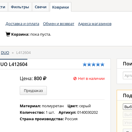
сти
Фильтры
Свечи
Коврики
Доставка и оплата
Обмен и возврат
Адреса магазинов
Корзина:
пока пуста.
DUO
»
L412604
Пои
DUO L412604
Цена:
800
Нет в наличии
Предзаказ
Под
Материал:
полиуретан
Цвет:
серый
Количество:
1 шт.
Артикул:
0140030202
Страна производства:
Россия