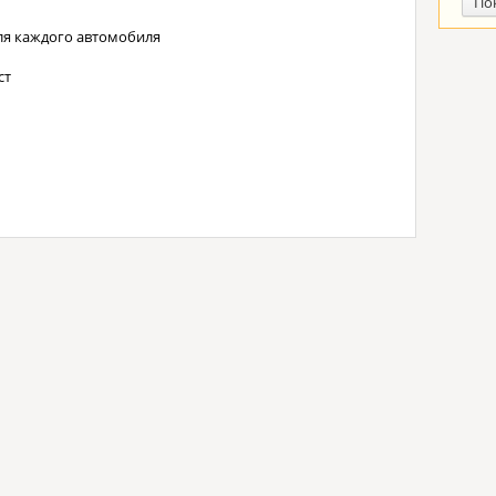
По
ля каждого автомобиля
ст