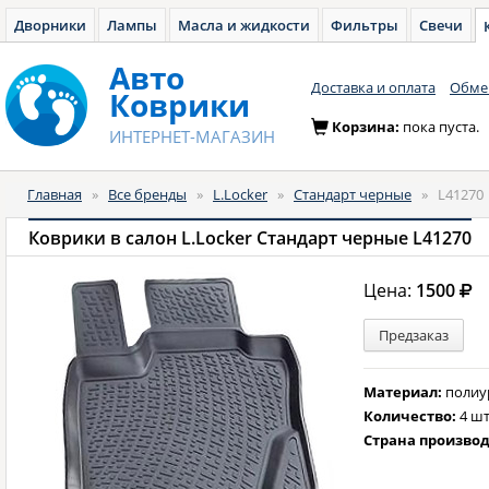
Дворники
Лампы
Масла и жидкости
Фильтры
Свечи
Авто
Доставка и оплата
Обмен
Коврики
Корзина:
пока пуста.
ИНТЕРНЕТ-МАГАЗИН
Главная
»
Все бренды
»
L.Locker
»
Стандарт черные
»
L41270
Коврики в салон L.Locker Стандарт черные L41270
Цена:
1500
Предзаказ
Материал:
полиу
Количество:
4 шт
Страна произво