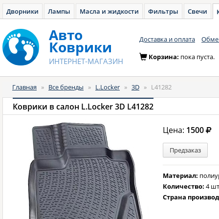
Дворники
Лампы
Масла и жидкости
Фильтры
Свечи
Авто
Доставка и оплата
Обмен
Коврики
Корзина:
пока пуста.
ИНТЕРНЕТ-МАГАЗИН
Главная
»
Все бренды
»
L.Locker
»
3D
»
L41282
Коврики в салон L.Locker 3D L41282
Цена:
1500
Предзаказ
Материал:
полиу
Количество:
4 шт
Страна произво