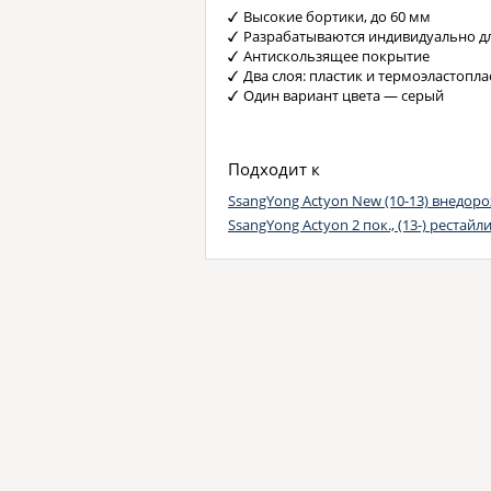
Высокие бортики, до 60 мм
Разрабатываются индивидуально д
Антискользящее покрытие
Два слоя: пластик и термоэластопла
Один вариант цвета — серый
Подходит к
SsangYong Actyon New (10-13) внедор
SsangYong Actyon 2 пок., (13-) рестайл