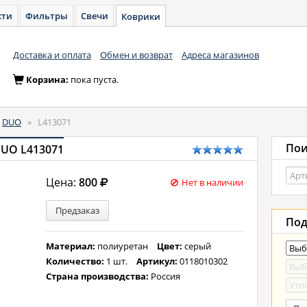
сти
Фильтры
Свечи
Коврики
Доставка и оплата
Обмен и возврат
Адреса магазинов
Корзина:
пока пуста.
DUO
»
L413071
Пои
DUO L413071
Цена:
800
Нет в наличии
Предзаказ
Под
Материал:
полиуретан
Цвет:
серый
Количество:
1 шт.
Артикул:
0118010302
Страна производства:
Россия