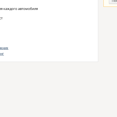
По
ля каждого автомобиля
ст
ожник
инг