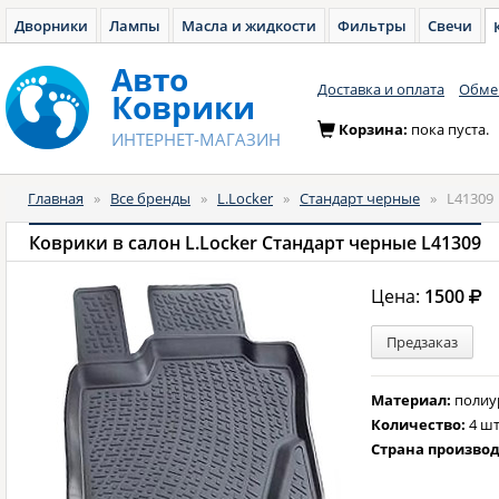
Дворники
Лампы
Масла и жидкости
Фильтры
Свечи
Авто
Доставка и оплата
Обмен
Коврики
Корзина:
пока пуста.
ИНТЕРНЕТ-МАГАЗИН
Главная
»
Все бренды
»
L.Locker
»
Стандарт черные
»
L41309
Коврики в салон L.Locker Стандарт черные L41309
Цена:
1500
Предзаказ
Материал:
полиу
Количество:
4 шт
Страна произво