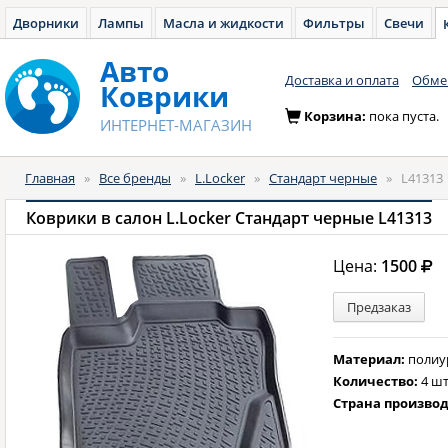
Дворники
Лампы
Масла и жидкости
Фильтры
Свечи
Авто
Доставка и оплата
Обмен
Коврики
Корзина:
пока пуста.
ИНТЕРНЕТ-МАГАЗИН
Главная
»
Все бренды
»
L.Locker
»
Стандарт черные
»
L41313
Коврики в салон L.Locker Стандарт черные L41313
Цена:
1500
Предзаказ
Материал:
полиу
Количество:
4 шт
Страна произво