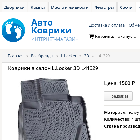
Дворники
Лампы
Масла и жидкости
Фильтры
Свечи
Авто
Доставка и оплата
Обмен
Коврики
Корзина:
пока пуста.
ИНТЕРНЕТ-МАГАЗИН
Главная
»
Все бренды
»
L.Locker
»
3D
»
L41329
Коврики в салон L.Locker 3D L41329
Цена:
1500
Предзаказ
Материал:
полиу
Количество:
4 шт
Страна произво