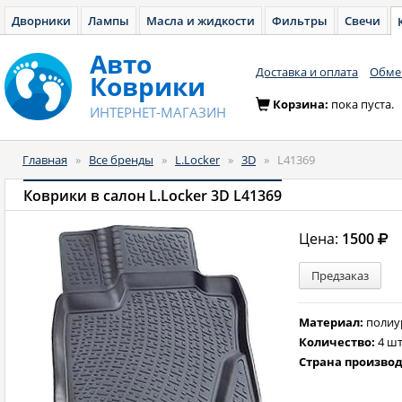
Дворники
Лампы
Масла и жидкости
Фильтры
Свечи
Авто
Доставка и оплата
Обмен
Коврики
Корзина:
пока пуста.
ИНТЕРНЕТ-МАГАЗИН
Главная
»
Все бренды
»
L.Locker
»
3D
»
L41369
Коврики в салон L.Locker 3D L41369
Цена:
1500
Предзаказ
Материал:
полиу
Количество:
4 шт
Страна произво