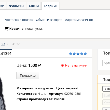
сти
Фильтры
Свечи
Коврики
Доставка и оплата
Обмен и возврат
Адреса магазинов
Корзина:
пока пуста.
3D
»
L41391
Пои
L41391
Цена:
1500
Нет в наличии
Предзаказ
Под
Материал:
полиуретан
Цвет:
черный
Количество:
4 шт.
Артикул:
0207010501
Страна производства:
Россия