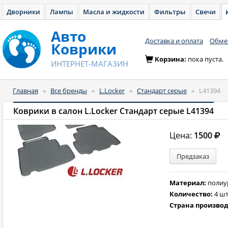
Дворники
Лампы
Масла и жидкости
Фильтры
Свечи
Авто
Доставка и оплата
Обмен
Коврики
Корзина:
пока пуста.
ИНТЕРНЕТ-МАГАЗИН
Главная
»
Все бренды
»
L.Locker
»
Стандарт серые
»
L41394
Коврики в салон L.Locker Стандарт серые L41394
Цена:
1500
Предзаказ
Материал:
полиу
Количество:
4 шт
Страна произво