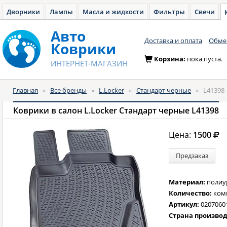
Дворники
Лампы
Масла и жидкости
Фильтры
Свечи
Авто
Доставка и оплата
Обмен
Коврики
Корзина:
пока пуста.
ИНТЕРНЕТ-МАГАЗИН
Главная
»
Все бренды
»
L.Locker
»
Стандарт черные
»
L41398
Коврики в салон L.Locker Стандарт черные L41398
Цена:
1500
Предзаказ
Материал:
полиу
Количество:
ком
Артикул:
0207060
Страна произво