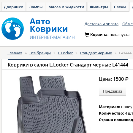
Дворники
Лампы
Масла и жидкости
Фильтры
Свечи
Авто
Доставка и оплата
Обмен
Коврики
Корзина:
пока пуста.
ИНТЕРНЕТ-МАГАЗИН
Главная
»
Все бренды
»
L.Locker
»
Стандарт черные
»
L41444
Коврики в салон L.Locker Стандарт черные L41444
Цена:
1500
Предзаказ
Материал:
полиу
Количество:
4 шт
Страна произво