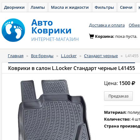
Дворники
Лампы
Масла и жидкости
Фильтры
Свечи
Авто
Доставка и оплата
Обмен
Коврики
Корзина:
пока пуста.
ИНТЕРНЕТ-МАГАЗИН
Главная
»
Все бренды
»
L.Locker
»
Стандарт черные
»
L41455
Коврики в салон L.Locker Стандарт черные L41455
Цена:
1500
Предзаказ
Материал:
полиу
Количество:
4 шт
Страна произво