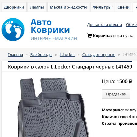
Дворники
Лампы
Масла и жидкости
Фильтры
Свечи
Авто
Доставка и оплата
Обмен
Коврики
Корзина:
пока пуста.
ИНТЕРНЕТ-МАГАЗИН
Главная
»
Все бренды
»
L.Locker
»
Стандарт черные
»
L41459
Коврики в салон L.Locker Стандарт черные L41459
Цена:
1500
Предзаказ
Материал:
полиу
Количество:
4 шт
Страна произво