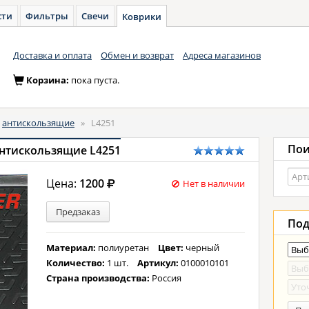
сти
Фильтры
Свечи
Коврики
Доставка и оплата
Обмен и возврат
Адреса магазинов
Корзина:
пока пуста.
антискользящие
»
L4251
Пои
антискользящие L4251
Цена:
1200
Нет в наличии
Предзаказ
Под
Материал:
полиуретан
Цвет:
черный
Количество:
1 шт.
Артикул:
0100010101
Страна производства:
Россия