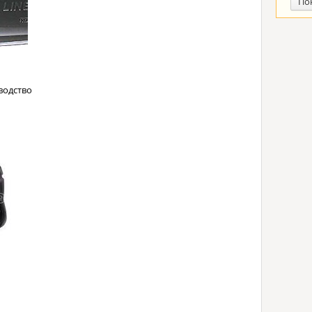
По
водство