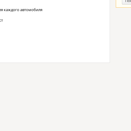
По
ля каждого автомобиля
ст