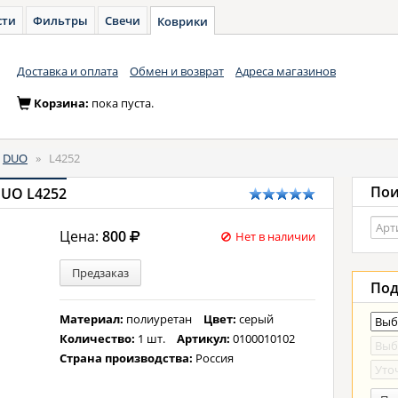
сти
Фильтры
Свечи
Коврики
Доставка и оплата
Обмен и возврат
Адреса магазинов
Корзина:
пока пуста.
DUO
»
L4252
Пои
DUO L4252
Цена:
800
Нет в наличии
Предзаказ
Под
Материал:
полиуретан
Цвет:
серый
Количество:
1 шт.
Артикул:
0100010102
Страна производства:
Россия