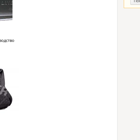
По
водство