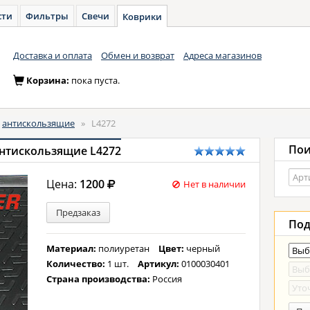
сти
Фильтры
Свечи
Коврики
Доставка и оплата
Обмен и возврат
Адреса магазинов
Корзина:
пока пуста.
антискользящие
»
L4272
Пои
антискользящие L4272
Цена:
1200
Нет в наличии
Предзаказ
Под
Материал:
полиуретан
Цвет:
черный
Количество:
1 шт.
Артикул:
0100030401
Страна производства:
Россия