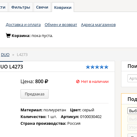
сти
Фильтры
Свечи
Коврики
Доставка и оплата
Обмен и возврат
Адреса магазинов
Корзина:
пока пуста.
DUO
»
L4273
Пои
DUO L4273
Цена:
800
Нет в наличии
Предзаказ
Под
Материал:
полиуретан
Цвет:
серый
Количество:
1 шт.
Артикул:
0100030402
Страна производства:
Россия