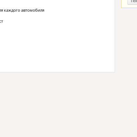
По
ля каждого автомобиля
ст