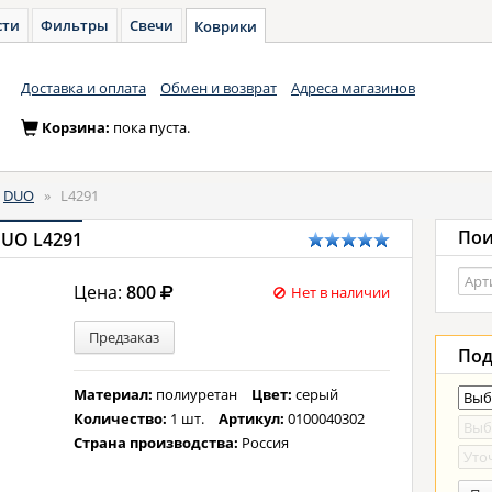
сти
Фильтры
Свечи
Коврики
Доставка и оплата
Обмен и возврат
Адреса магазинов
Корзина:
пока пуста.
DUO
»
L4291
Пои
DUO L4291
Цена:
800
Нет в наличии
Предзаказ
Под
Материал:
полиуретан
Цвет:
серый
Количество:
1 шт.
Артикул:
0100040302
Страна производства:
Россия