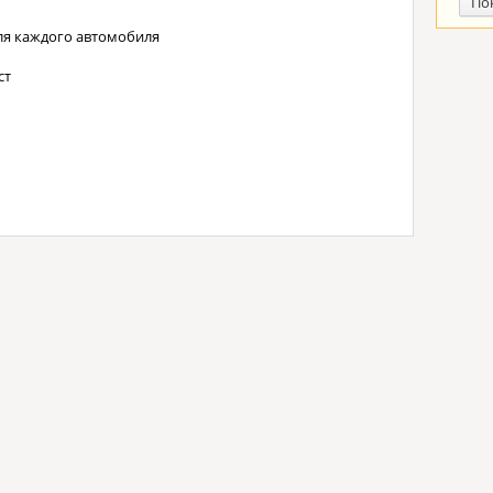
По
ля каждого автомобиля
ст