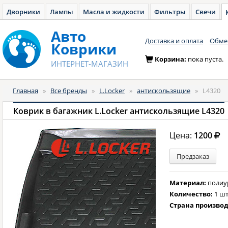
Дворники
Лампы
Масла и жидкости
Фильтры
Свечи
Авто
Доставка и оплата
Обмен
Коврики
Корзина:
пока пуста.
ИНТЕРНЕТ-МАГАЗИН
Главная
»
Все бренды
»
L.Locker
»
антискользящие
»
L4320
Коврик в багажник L.Locker антискользящие L4320
Цена:
1200
Предзаказ
Материал:
полиу
Количество:
1 шт
Страна произво