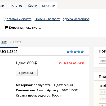
сти
Фильтры
Свечи
Коврики
Доставка и оплата
Обмен и возврат
Адреса магазинов
Корзина:
пока пуста.
DUO
»
L4321
Пои
DUO L4321
Цена:
800
Нет в наличии
Предзаказ
Под
Материал:
полиуретан
Цвет:
серый
Количество:
1 шт.
Артикул:
0101010402
Страна производства:
Россия