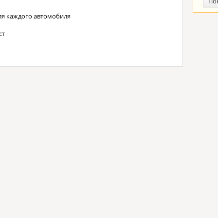
По
ля каждого автомобиля
ст