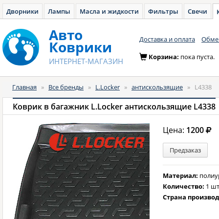
Дворники
Лампы
Масла и жидкости
Фильтры
Свечи
Авто
Доставка и оплата
Обмен
Коврики
Корзина:
пока пуста.
ИНТЕРНЕТ-МАГАЗИН
Главная
»
Все бренды
»
L.Locker
»
антискользящие
»
L4338
Коврик в багажник L.Locker антискользящие L4338
Цена:
1200
Предзаказ
Материал:
полиу
Количество:
1 шт
Страна произво