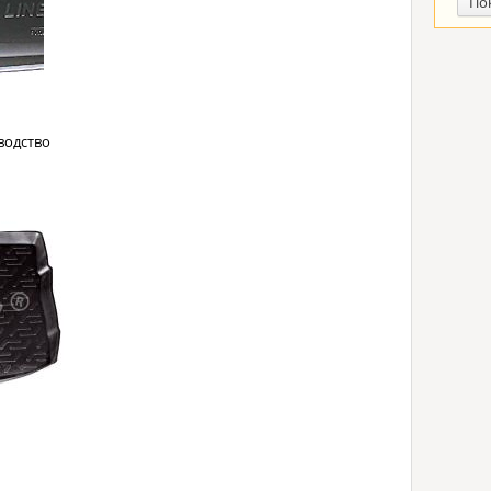
По
водство