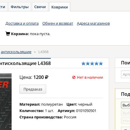
сти
Фильтры
Свечи
Коврики
Доставка и оплата
Обмен и возврат
Адреса магазинов
Корзина:
пока пуста.
антискользящие
»
L4368
Пои
антискользящие L4368
Цена:
1200
Нет в наличии
Предзаказ
Под
Материал:
полиуретан
Цвет:
черный
Количество:
1 шт.
Артикул:
0101050501
Страна производства:
Россия