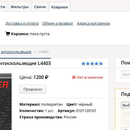
сти
Фильтры
Свечи
Коврики
Доставка и оплата
Обмен и возврат
Адреса магазинов
Корзина:
пока пуста.
антискользящие
»
L4403
Пои
антискользящие L4403
Цена:
1200
Нет в наличии
Предзаказ
Под
Материал:
полиуретан
Цвет:
черный
Количество:
1 шт.
Артикул:
0101120101
Страна производства:
Россия