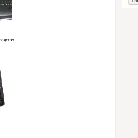
По
водство