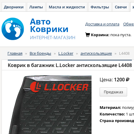
Дворники
Лампы
Масла и жидкости
Фильтры
Свечи
Авто
Доставка и оплата
Обмен
Коврики
Корзина:
пока пуста.
ИНТЕРНЕТ-МАГАЗИН
Главная
»
Все бренды
»
L.Locker
»
антискользящие
»
L4408
Коврик в багажник L.Locker антискользящие L4408
Цена:
1200
Предзаказ
Материал:
полиу
Количество:
1 шт
Страна произво