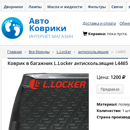
Дворники
Лампы
Масла и жидкости
Фильтры
Свечи
Авто
Доставка и оплата
Обмен
Коврики
Корзина:
пока пуста.
ИНТЕРНЕТ-МАГАЗИН
Главная
»
Все бренды
»
L.Locker
»
антискользящие
»
L4465
Коврик в багажник L.Locker антискользящие L4465
Цена:
1200
Предзаказ
Материал:
полиу
Количество:
1 шт
Страна произво