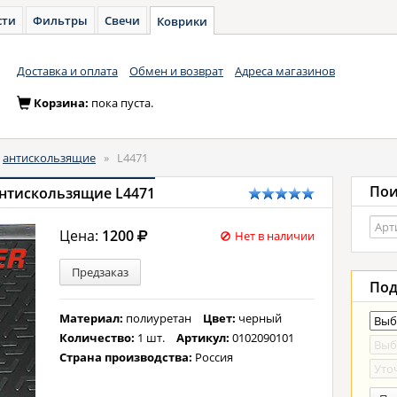
сти
Фильтры
Свечи
Коврики
Доставка и оплата
Обмен и возврат
Адреса магазинов
Корзина:
пока пуста.
антискользящие
»
L4471
Пои
антискользящие L4471
Цена:
1200
Нет в наличии
Предзаказ
Под
Материал:
полиуретан
Цвет:
черный
Количество:
1 шт.
Артикул:
0102090101
Страна производства:
Россия