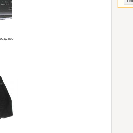
По
водство