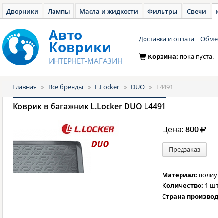
Дворники
Лампы
Масла и жидкости
Фильтры
Свечи
Авто
Доставка и оплата
Обмен
Коврики
Корзина:
пока пуста.
ИНТЕРНЕТ-МАГАЗИН
Главная
»
Все бренды
»
L.Locker
»
DUO
»
L4491
Коврик в багажник L.Locker DUO L4491
Цена:
800
Предзаказ
Материал:
полиу
Количество:
1 шт
Страна произво