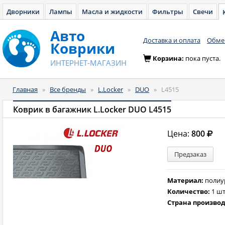
Дворники
Лампы
Масла и жидкости
Фильтры
Свечи
Авто
Доставка и оплата
Обмен
Коврики
Корзина:
пока пуста.
ИНТЕРНЕТ-МАГАЗИН
Главная
»
Все бренды
»
L.Locker
»
DUO
»
L4515
Коврик в багажник L.Locker DUO L4515
Цена:
800
Предзаказ
Материал:
полиу
Количество:
1 шт
Страна произво